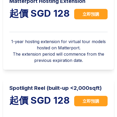
Matterport Hosting Extension
起價 SGD 128
立即預購
1-year hosting extension for virtual tour models
hosted on Matterport.
The extension period will commence from the
previous expiration date.
Spotlight Reel (built-up <2,000sqft)
起價 SGD 128
立即預購