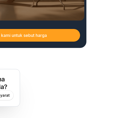
 kami untuk sebut harga
na
da?
yarat