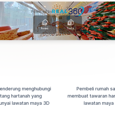
LEBIH PANGGILAN
LEBIH TAWARA
+95%
+71
cenderung menghubungi
Pembeli rumah s
tang hartanah yang
membuat tawaran han
nyai lawatan maya 3D
lawatan maya