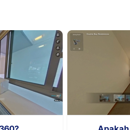
l360?
Apakah