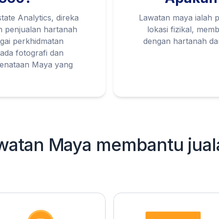
ate Analytics, direka
Lawatan maya ialah pe
 penjualan hartanah
lokasi fizikal, me
agai perkhidmatan
dengan hartanah dari
ada fotografi dan
 Penataan Maya yang
awatan Maya membantu
jua