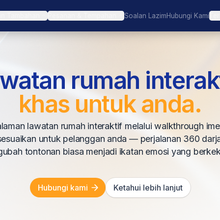
an Tambahan
Pesanan & Tempahan
Soalan Lazim
Hubungi Kami
Ter
watan rumah interakt
khas untuk anda.
laman lawatan rumah interaktif melalui walkthrough imers
isesuaikan untuk pelanggan anda — perjalanan 360 darja
ubah tontonan biasa menjadi ikatan emosi yang berkek
Hubungi kami
Ketahui lebih lanjut