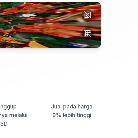
N
HARGA LEBIH TINGGI
%
+9%
anggup
Jual pada harga
ya melalui
9% lebih tinggi
 3D