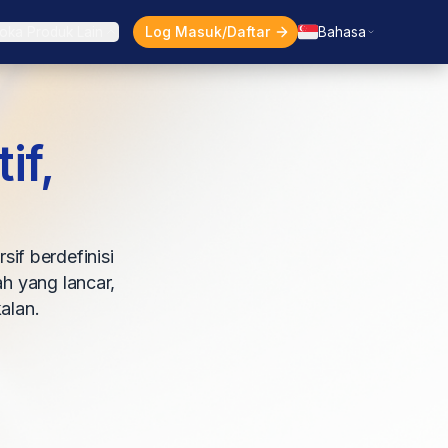
Log Masuk/Daftar
oka Produk Lain
Bahasa
if,
if berdefinisi
h yang lancar,
alan.