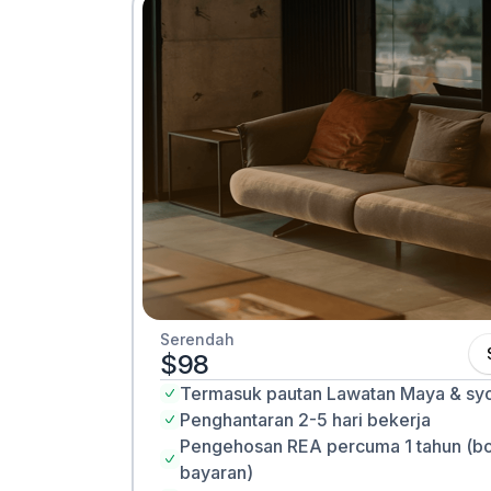
Serendah
UNTUK KEDIAMAN
$98
Termasuk pautan Lawatan Maya & syot
Penghantaran 2-5 hari bekerja
Pengehosan REA percuma 1 tahun
(b
bayaran)