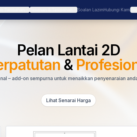
an Tambahan
Pesanan & Tempahan
Soalan Lazim
Hubungi Kami
Ter
Pelan Lantai 2D
erpatutan
&
Profesio
sional – add-on sempurna untuk menaikkan penyenaraian an
Lihat Senarai Harga