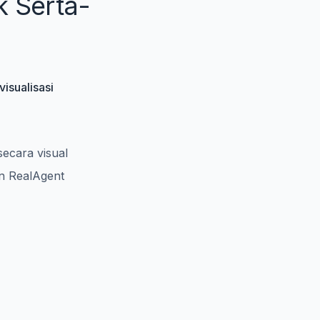
k Serta-
visualisasi
ecara visual
n RealAgent