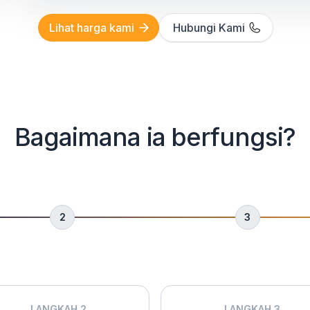
Lihat harga kami
Hubungi Kami
Bagaimana ia berfungsi?
2
3
LANGKAH 2
LANGKAH 3