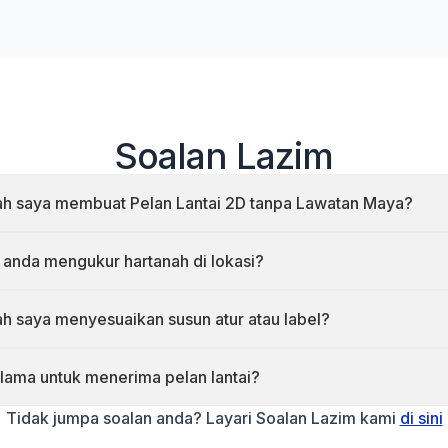
Soalan Lazim
h saya membuat Pelan Lantai 2D tanpa Lawatan Maya?
nya tidak. Semua perkhidmatan tambahan memerlukan La
anda mengukur hartanah di lokasi?
Pelan lantai kami dijana daripada imbasan lawatan maya. Tia
h saya menyesuaikan susun atur atau label?
ur digunakan.
ya, penyesuaian tidak dibenarkan.
lama untuk menerima pelan lantai?
ntaran biasanya
2–3 hari bekerja
selepas imbasan.
Tidak jumpa soalan anda? Layari Soalan Lazim kami
di sini