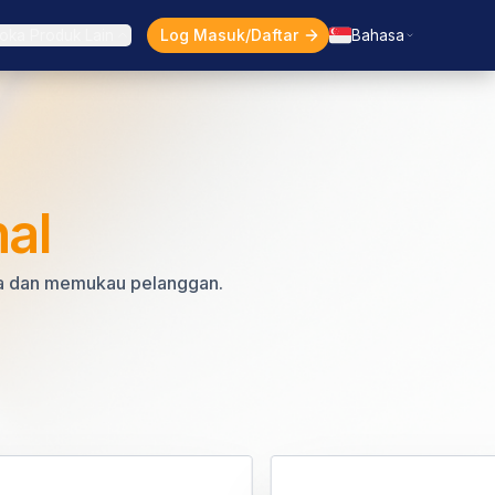
Log Masuk/Daftar
oka Produk Lain
Bahasa
nal
da dan memukau pelanggan.